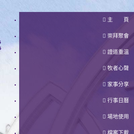
主 頁
崇拜聚會
證道重溫
牧者心聲
家事分享
行事日曆
場地使用
檔案下載