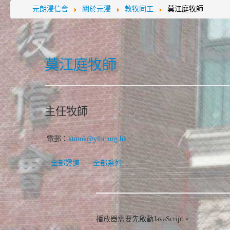
元朗浸信會
關於元浸
教牧同工
莫江庭牧師
莫江庭牧師
主任牧師
電郵：
ktmok@ylbc.org.hk
全部證道
全部系列
播放器需要先啟動JavaScript。