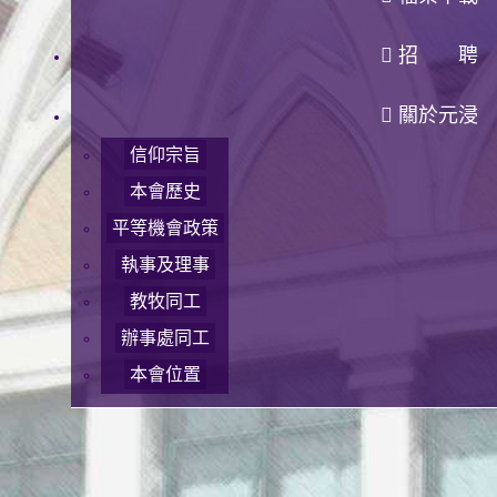
招 聘
關於元浸
信仰宗旨
本會歷史
平等機會政策
執事及理事
教牧同工
辦事處同工
本會位置