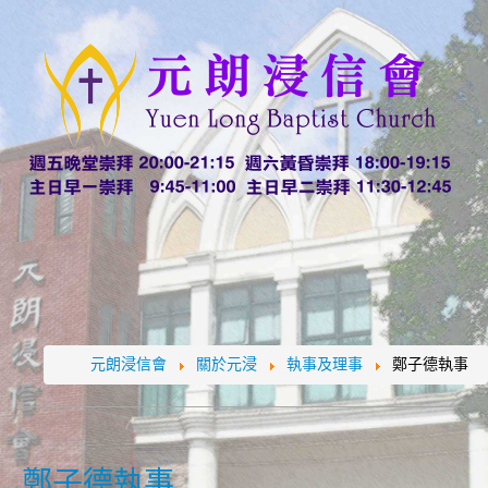
元朗浸信會
關於元浸
執事及理事
鄭子德執事
鄭子德執事