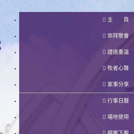
主 頁
崇拜聚會
證道重溫
牧者心聲
家事分享
行事日曆
場地使用
檔案下載