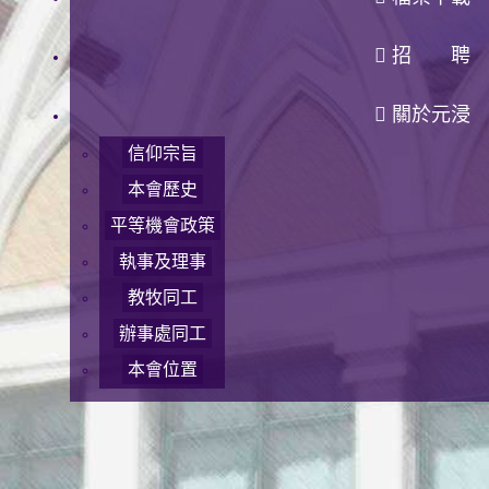
招 聘
關於元浸
信仰宗旨
本會歷史
平等機會政策
執事及理事
教牧同工
辦事處同工
本會位置