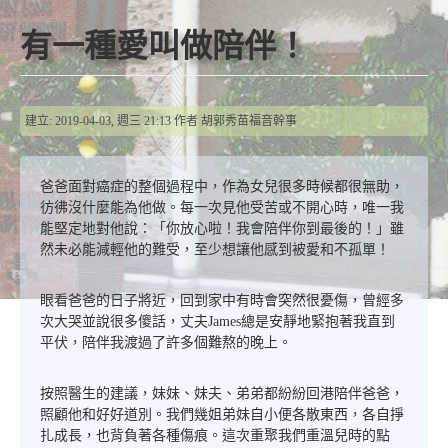
有一種愛叫做陪伴！
建立: 2019-04-03, 週三 21:13
作者
胡郭秀苗福音幹事
爸爸面對癌症的整個過程中，作為女兒很多時候都很無助，
彷彿沒什麼能為他做。每一次見他受苦或不開心時，唯一我
能堅定地對他說：「你放心啦！我會陪伴你到最後的！」雖
然未必能減輕他的難受，至少想讓他感到被愛和不孤單！
眼看爸爸的日子將近，回到家中有時會突然很憂傷，曾經多
次大哭並說很多傻話，丈夫James總是安靜地緊抱著我直到
平伏，陪伴我渡過了許多個難熬的晚上。
按照醫生的建議，妹妹、妹夫、弟弟都紛紛回港陪伴爸爸，
照顧他和好好道別。我們幾姐弟妹自小便各散東西，各自掙
扎成長，也背負著各種傷痕。這次重聚我們重溫兒時的點