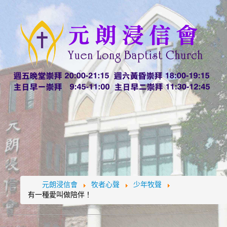
元朗浸信會
牧者心聲
少年牧聲
有一種愛叫做陪伴！