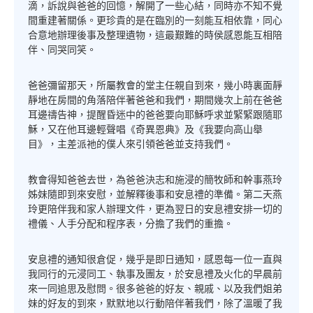
滴，訴說與爸爸的回憶，解開了一些心結，同時亦不知不覺
間重建著關係。更珍貴的是在臨別的一刻能互相依靠，同心
合意地辦理後事及整理遺物，這最艱難的時侯感恩能互相陪
伴、同哭同笑。
爸爸彌留那天，所屬教會的堂主任親自到來，幾小時裏面靜
靜地在房間的角落陪伴著爸爸和我們，期間幾次上前在爸爸
耳邊禱告神，提醒昏迷中的爸爸要向耶穌呼求並緊緊跟隨耶
穌，又在他耳邊輕聲唱《奇異恩典》及《我要向高山舉
目》，主差派祂的僕人來引領爸爸並支持我們。
教會得知爸爸去世，為爸爸決志和施浸的簡牧師和幹事燕玲
姊妹隨即到來安慰，並解釋後事和安息禮的準備。第二天燕
玲更陪伴我和家人辦理文件，更為翌日的安息禮安排一切的
禮儀、人手分配和程序表，分擔了我們的重擔。
安息禮的通知很倉促，幾乎是即日通知，感恩每一位一直與
我同行的元浸同工、執事及團友，於安息禮及火化的早晨前
來一同追思及慰問。很多爸爸的好友、親戚、以及我們姐弟
妹的好友的到來，默默地以行動陪伴著我們，除了溫暖了我