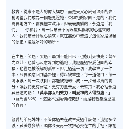
教會，從來不是人的偉大構想，而是天父心底最溫柔的夢。
祂渴望我們成為一個能見證祂、榮耀祂的家園。是的，我們
需要地方坐、需要禮堂敬拜，但最最要緊的，永遠是「我
們」──你和我，每一個帶著不同溫度與傷痕的心進來的
人。我們帶著什麼心情來，就在無形中塑造了這個家是溫暖
的懷抱，還是冰冷的場所。
在主裡，笑過、哭過、痛到不能自已，也愁到天快亮；曾全
力以赴，也曾心灰意冷到想逃跑；我經歷過被愛包圍的幸
福，也嘗過被誤解的孤單。但走過這一切，我學會了一件
事，只要願意回到基督裡，得以被重整，每一道傷口、每一
滴眼淚、每一次跌倒，都能被祂轉化成下一步最珍貴的養
分，讓我們更有智慧、更有力量去愛，去堅持。我心裡永遠
藏著這句話：「
萬事都互相效力，叫愛神的人得益處。
」
（羅馬書8:28）。這些不是廉價的安慰，而是我親身經歷過
的真實。
親愛的弟兄姊妹，不管你過去在教會受過什麼傷、流過多少
淚、藏著幾多結，願你今天再一次把心交在主的手裡，讓祂