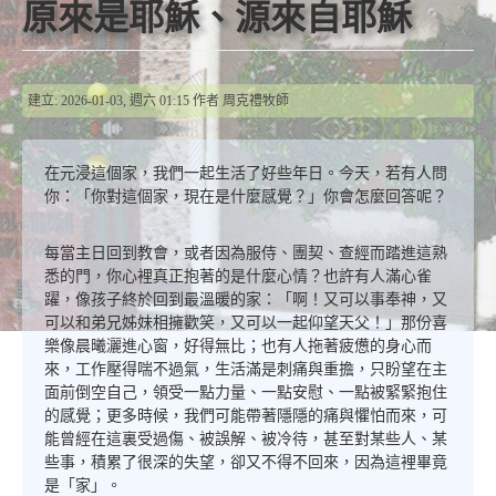
原來是耶穌、源來自耶穌
建立: 2026-01-03, 週六 01:15
作者
周克禮牧師
在元浸這個家，我們一起生活了好些年日。今天，若有人問
你：「你對這個家，現在是什麼感覺？」你會怎麼回答呢？
每當主日回到教會，或者因為服侍、團契、查經而踏進這熟
悉的門，你心裡真正抱著的是什麼心情？也許有人滿心雀
躍，像孩子終於回到最溫暖的家：「啊！又可以事奉神，又
可以和弟兄姊妹相擁歡笑，又可以一起仰望天父！」那份喜
樂像晨曦灑進心窗，好得無比；也有人拖著疲憊的身心而
來，工作壓得喘不過氣，生活滿是刺痛與重擔，只盼望在主
面前倒空自己，領受一點力量、一點安慰、一點被緊緊抱住
的感覺；更多時候，我們可能帶著隱隱的痛與懼怕而來，可
能曾經在這裏受過傷、被誤解、被冷待，甚至對某些人、某
些事，積累了很深的失望，卻又不得不回來，因為這裡畢竟
是「家」。