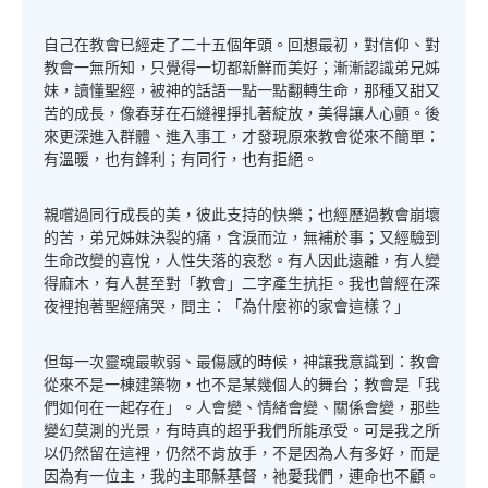
自己在教會已經走了二十五個年頭。回想最初，對信仰、對
教會一無所知，只覺得一切都新鮮而美好；漸漸認識弟兄姊
妹，讀懂聖經，被神的話語一點一點翻轉生命，那種又甜又
苦的成長，像春芽在石縫裡掙扎著綻放，美得讓人心顫。後
來更深進入群體、進入事工，才發現原來教會從來不簡單：
有溫暖，也有鋒利；有同行，也有拒絕。
親嚐過同行成長的美，彼此支持的快樂；也經歷過教會崩壞
的苦，弟兄姊妹決裂的痛，含淚而泣，無補於事；又經驗到
生命改變的喜悅，人性失落的哀愁。有人因此遠離，有人變
得麻木，有人甚至對「教會」二字產生抗拒。我也曾經在深
夜裡抱著聖經痛哭，問主：「為什麼祢的家會這樣？」
但每一次靈魂最軟弱、最傷感的時候，神讓我意識到：教會
從來不是一棟建築物，也不是某幾個人的舞台；教會是「我
們如何在一起存在」。人會變、情緒會變、關係會變，那些
變幻莫測的光景，有時真的超乎我們所能承受。可是我之所
以仍然留在這裡，仍然不肯放手，不是因為人有多好，而是
因為有一位主，我的主耶穌基督，祂愛我們，連命也不顧。